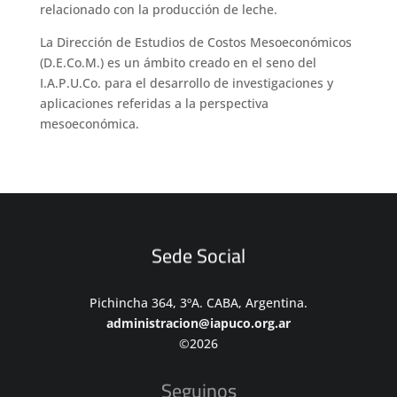
relacionado con la producción de leche.
La Dirección de Estudios de Costos Mesoeconómicos
(D.E.Co.M.) es un ámbito creado en el seno del
I.A.P.U.Co. para el desarrollo de investigaciones y
aplicaciones referidas a la perspectiva
mesoeconómica.
Sede Social
Pichincha 364, 3ºA. CABA, Argentina.
administracion@iapuco.org.ar
©2026
Seguinos