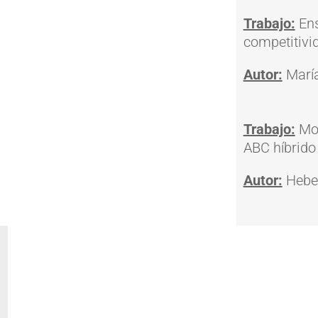
Trabajo:
Ens
competitivi
Autor:
María
Trabajo:
Mo
ABC híbrido
Autor:
Hebe