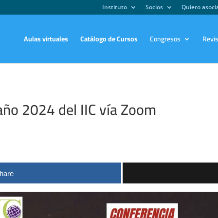
Instituto
Socios
Quiero asoc
Aulas virtuales
Catálogo de Cursos
Congresos
Revi
año 2024 del IIC vía Zoom
hare