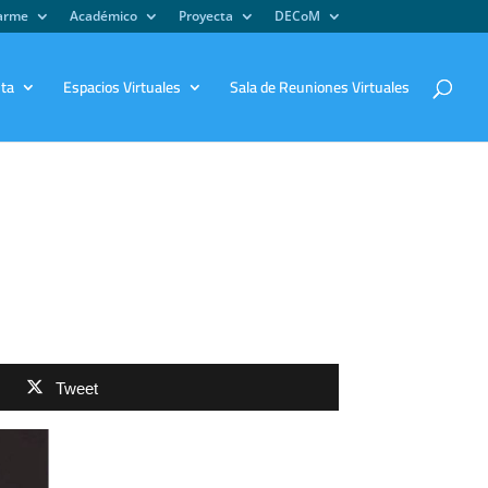
iarme
Académico
Proyecta
DECoM
sta
Espacios Virtuales
Sala de Reuniones Virtuales
Tweet