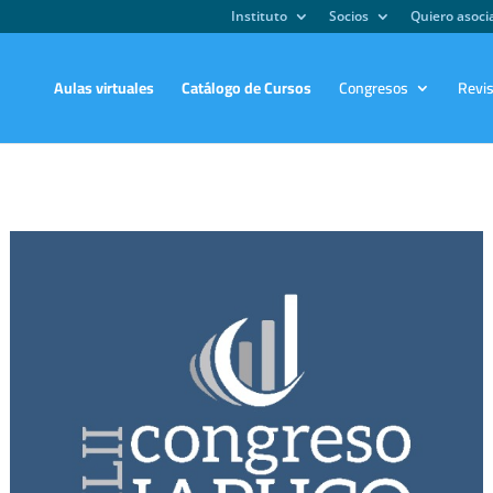
Instituto
Socios
Quiero asoc
Aulas virtuales
Catálogo de Cursos
Congresos
Revi