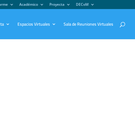
iarme
Académico
Proyecta
DECoM
sta
Espacios Virtuales
Sala de Reuniones Virtuales