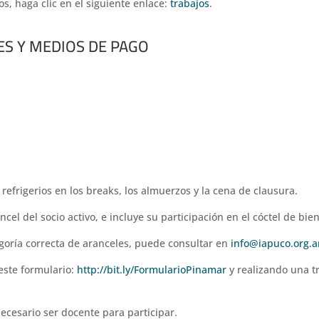
s, haga clic en el siguiente enlace:
trabajos
.
S Y MEDIOS DE PAGO
s refrigerios en los breaks, los almuerzos y la cena de clausura.
el del socio activo, e incluye su participación en el cóctel de bie
egoría correcta de aranceles, puede consultar en
info@iapuco.org.a
este formulario:
http://bit.ly/FormularioPinamar
y realizando una t
ecesario ser docente para participar.