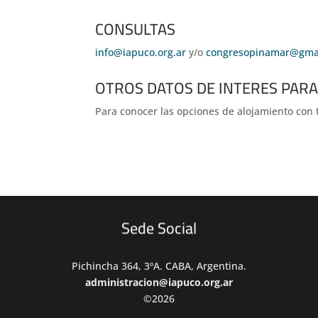
CONSULTAS
info@iapuco.org.ar
y/o
congresopinamar@gma
OTROS DATOS DE INTERES PARA
Para conocer las opciones de alojamiento con t
Sede Social
Pichincha 364, 3ºA. CABA, Argentina.
administracion@iapuco.org.ar
©2026