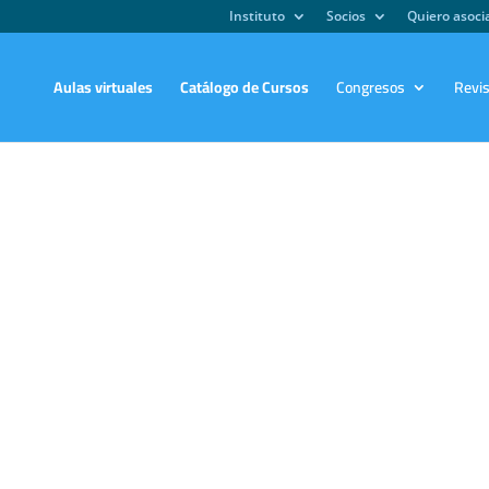
Instituto
Socios
Quiero asoc
Aulas virtuales
Catálogo de Cursos
Congresos
Revi