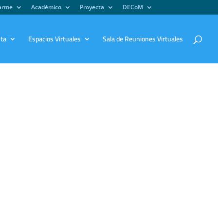
iarme
Académico
Proyecta
DECoM
sta
Espacios Virtuales
Sala de Reuniones Virtuales