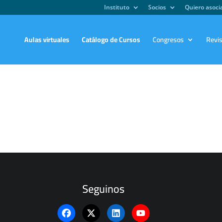
Instituto
Socios
Quiero asoc
Aulas virtuales
Catálogo de Cursos
Congresos
Revi
Seguinos