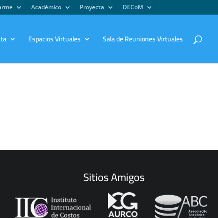
iarme
Académico
Proyecta
DECoM
sta
Espacios Virtuales
Sala de Reuniones Virtuales
Sitios Amigos