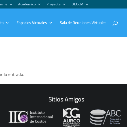
iarme
Académico
Proyecta
DECoM
sta
Espacios Virtuales
Sala de Reuniones Virtuales
r la entrada.
Sitios Amigos