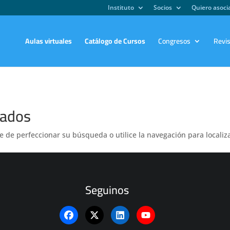
Instituto
Socios
Quiero asoc
Aulas virtuales
Catálogo de Cursos
Congresos
Revi
tados
e de perfeccionar su búsqueda o utilice la navegación para localiza
Seguinos