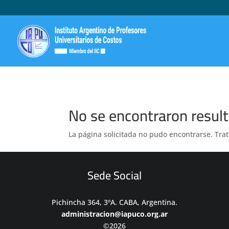
No se encontraron resul
La página solicitada no pudo encontrarse. Trat
Sede Social
Pichincha 364, 3ºA. CABA, Argentina.
administracion@iapuco.org.ar
©2026