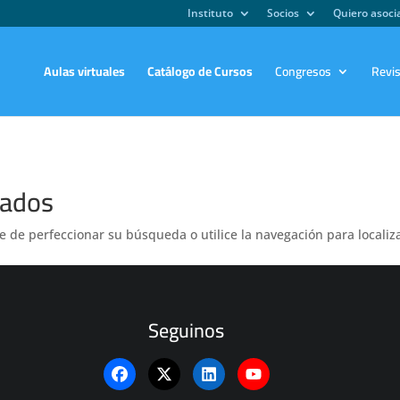
Instituto
Socios
Quiero asoc
Aulas virtuales
Catálogo de Cursos
Congresos
Revi
tados
e de perfeccionar su búsqueda o utilice la navegación para localiza
Seguinos