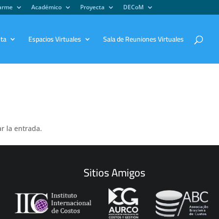
iarme
Académico
Proyecta
DECoM
sta
Espacios Virtuales
Sala de Reuniones Virtuales
r la entrada.
Sitios Amigos