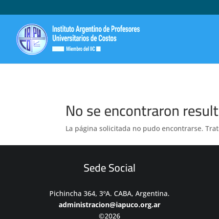
No se encontraron resul
La página solicitada no pudo encontrarse. Trat
Sede Social
Pichincha 364, 3ºA. CABA, Argentina.
administracion@iapuco.org.ar
©2026