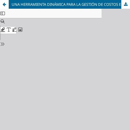
UNA HERRAMIENTA DINÁMICA PARA LA GESTIÓN DE COSTOS EN LA ACTIVIDAD AGRÍCOLA. ESTUDIO DE CASO: ESTABLECIMIENTO AGRÍCOLA DEL SUDOESTE DE LA PROVINCIA DE BUENOS AIRES